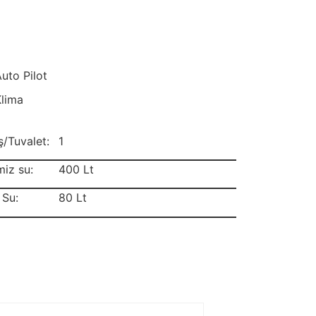
uto Pilot
Klima
/Tuvalet:
1
iz su:
400 Lt
 Su:
80 Lt