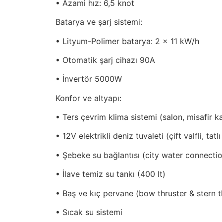
• Azami hız: 6,5 knot
Batarya ve şarj sistemi:
• Lityum-Polimer batarya: 2 x 11 kW/h
• Otomatik şarj cihazı 90A
• İnvertör 5000W
Konfor ve altyapı:
• Ters çevrim klima sistemi (salon, misafir 
• 12V elektrikli deniz tuvaleti (çift valfli, ta
• Şebeke su bağlantısı (city water connecti
• İlave temiz su tankı (400 lt)
• Baş ve kıç pervane (bow thruster & stern th
• Sıcak su sistemi