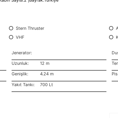
Kabin Sayısı:
2 |
Bayrak:
Türkiye
Stern Thruster
A
VHF
Jenerator:
Duş
Uzunluk:
12 m
Tem
Genişlik:
4.24 m
Pis
Yakıt Tankı:
700 Lt