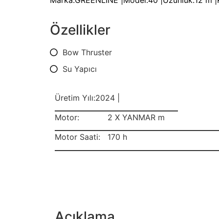
Marka:
GREENLINE |
Model:
40 |
Uzunluk:
12 m |
Özellikler
Bow Thruster
Su Yapıcı
Üretim Yılı:
2024 |
Motor:
2 X YANMAR m
Motor Saati:
170 h
Açıklama