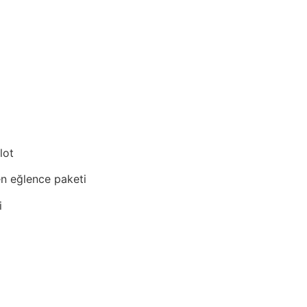
lot
en eğlence paketi
i