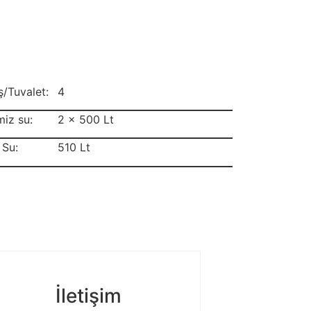
/Tuvalet:
4
iz su:
2 x 500 Lt
 Su:
510 Lt
İletişim