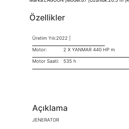
Marka:
LAGOON |
Model:
67 |
Uzunluk:
20.5 m |
K
Özellikler
Üretim Yılı:
2022 |
Motor:
2 X YANMAR 440 HP m
Motor Saati:
535 h
Açıklama
JENERATOR