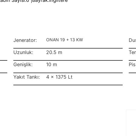
abin Sayısı:
6 |
Bayrak:
İngiltere
Jenerator:
ONAN 19 + 13 KW
Duş
Uzunluk:
20.5 m
Tem
Genişlik:
10 m
Pis
Yakıt Tankı:
4 x 1375 Lt