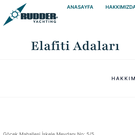
ANASAYFA
HAKKIMIZD
Elafiti Adaları
HAKKI
Göcek Mahallesi İskele Meydanı No: 5/5