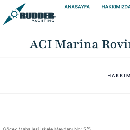
ANASAYFA
HAKKIMIZD
ACI Marina Rovi
HAKKI
Göcek Mahallesi İskele Meydanı No: 5/5