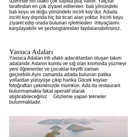
üzerinde irili ufaklı çok sayıda plaj vardır. Yatçılar
tarafından en çok ziyaret edilenleri batı yönündeki
batı koyu ve doğu yönündeki incirli koy’dur. Adada
incirli koy dışında hiç bir ticari alan yoktur. İncirli koyu
ziyaret edip orada bulunan işletmeden ihtiyaçlarını
karşılayabilir ve şezlonglarından faydalanabilirsiniz.
Yassıca Adaları
Yassıca Adaları irili ufaklı adacıklardan oluşan takım
adalarıdır. Adanın kumlu ve sığ olan kısmında yüzmeyi
yeni öğrenenler ve çocuklar keyifli zaman
geçirebilir.Aynı zamanda adada bulunan patika
yollardan yürüyüşe çıkıp harika Göcek koyları
fotoğrafları çekmenizde mümkün. Ada da restaurant
bulunmamakta fakat aperatif olarak
atıştırabileceğiniz Gözleme yapan tekneler
bulunmaktadır.