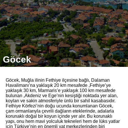
Göcek
Göcek, Muğla ilinin Fethiye ilçesine bağlı, Dalaman
Havalimanı’na yaklaşık 20 km mesafede ,Fethiye’ye
yaklaşık 30 km, Marmaris’e yaklaşık 100 km mesafede
bulunan ,Akdeniz ve Ege’nin kesiştiği noktada yer alan,
koyları ve sakin atmosferiyle ünlü bir sahil kasabasıdır.
Fethiye Körfezi’nin doğu ucunda konumlanan Göcek,
çam ormanlarıyla çevrili dağların eteklerinde, adalarla
korunaklı doğal bir koyun içinde yer alır. Bu korunaklı
yapı, onu hem mavi yolculuk tekneleri hem de lüks yatlar
için Türkiye’nin en önemli yat merkezlerinden biri