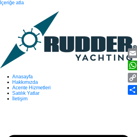
İçeriğe atla
Ema
Wha
Anasayfa
Hakkımızda
Cop
Acente Hizmetleri
Satılık Yatlar
Link
İletişim
Sha