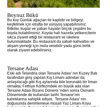
Boynuz Bükü
Bu koy Günlük ağaçları ile kaplıdır ve bölgeyi
keşfetmek için etrafta bir yürüyüş yapabilirsiniz.
Bitkiler, kuşlar ve yaban hayatın birçok çeşidini bu
koyda bulabilirsiniz. Koyda hali hazırda yelkencilerin
sıkca ziyaret ettiği bir restaurant ve iskelesi
bulunmaktadır. Bu restaurant da sabah kahvaltısı ve
akşam yemeği için mola verebilir yada günü birlik
olarak ziyaret edebilirsiniz.
Tersane Adası
Eski adı Telandria olan Tersane Adası’ nın Kuzey Batı
tarafından giriş yapılan Kış Limanı adından da
anlaşılacağı gibi Kış aylarında bile korunaklı bir liman
olmakta. Fethiye Körfezindeki en büyük ada olan
Tersane Adası Bizans Dönemi ‘nden sonra Osmanlı
Döneminde de kullanılan tarihi Tersane’nin
kalıntılarına sahiplik ediyor. Tersane Adası’ nın
doğusunda demirlemeye müsait Yaz Limanı Koyu