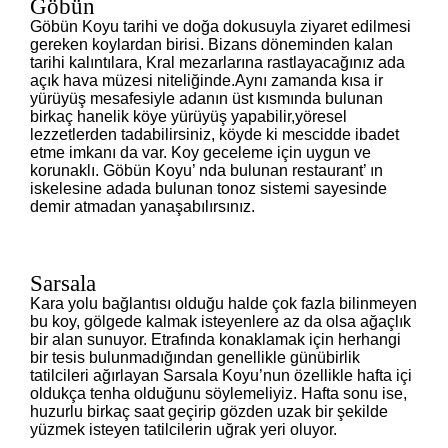
Göbün
Göbün Koyu tarihi ve doğa dokusuyla ziyaret edilmesi
gereken koylardan birisi. Bizans döneminden kalan
tarihi kalıntılara, Kral mezarlarına rastlayacağınız ada
açık hava müzesi niteliğinde.Aynı zamanda kısa ir
yürüyüş mesafesiyle adanın üst kısmında bulunan
birkaç hanelik köye yürüyüş yapabilir,yöresel
lezzetlerden tadabilirsiniz, köyde ki mescidde ibadet
etme imkanı da var. Koy geceleme için uygun ve
korunaklı. Göbün Koyu’ nda bulunan restaurant’ ın
iskelesine adada bulunan tonoz sistemi sayesinde
demir atmadan yanaşabılırsınız.
Sarsala
Kara yolu bağlantısı olduğu halde çok fazla bilinmeyen
bu koy, gölgede kalmak isteyenlere az da olsa ağaçlık
bir alan sunuyor. Etrafında konaklamak için herhangi
bir tesis bulunmadığından genellikle günübirlik
tatilcileri ağırlayan Sarsala Koyu’nun özellikle hafta içi
oldukça tenha olduğunu söylemeliyiz. Hafta sonu ise,
huzurlu birkaç saat geçirip gözden uzak bir şekilde
yüzmek isteyen tatilcilerin uğrak yeri oluyor.