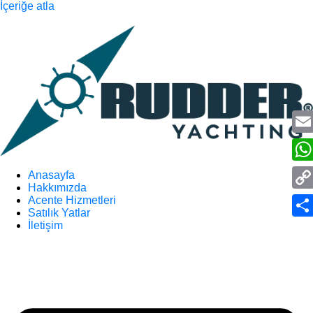
İçeriğe atla
Ema
Wha
Anasayfa
Hakkımızda
Cop
Acente Hizmetleri
Satılık Yatlar
Link
İletişim
Sha