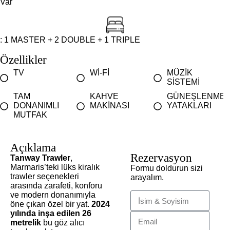
Var
: 1 MASTER + 2 DOUBLE + 1 TRIPLE
Özellikler
TV
Wİ-Fİ
MÜZİK
SİSTEMİ
TAM
KAHVE
GÜNEŞLENME
DONANIMLI
MAKİNASI
YATAKLARI
MUTFAK
Açıklama
Rezervasyon
Tanway Trawler
,
Marmaris’teki lüks kiralık
Formu doldurun sizi
trawler seçenekleri
arayalım.
arasında zarafeti, konforu
ve modern donanımıyla
öne çıkan özel bir yat.
2024
yılında inşa edilen 26
metrelik
bu göz alıcı