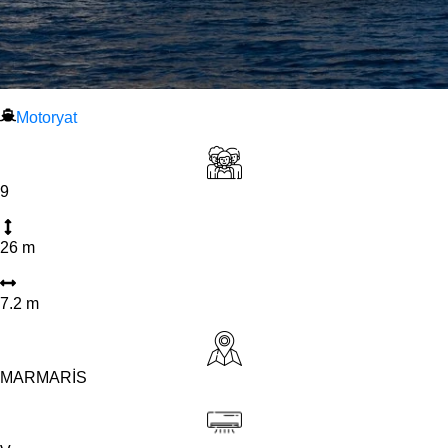
Motoryat
9
26 m
7.2 m
MARMARİS