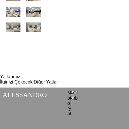
Yatlarımız
İlginizi Çekecek Diğer Yatlar
M
4
26
GÖCEK
2025
ALESSANDRO
ot
kabin
m
|
o
|
|
ry
at
|