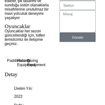
trawler, şık tasarımı ve
sunduğu üstün olanaklarla
misafirlerine unutulmaz bir
mavi yolculuk deneyimi
yaşatıyor
Oyuncaklar
Oyuncaklar her sezon
güncellendiği için, lütfen
Gönder
temsilcimiz ile iletişime
geçiniz.
Paddleboards
Fishing
Diving
Equipment
Equipment
Detay
Üretim Yılı:
2022