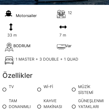
12
Motorsailer
33 m
7 m
BODRUM
Var
: 1 MASTER + 3 DOUBLE + 1 QUAD
Özellikler
TV
Wİ-Fİ
MÜZİK
SİSTEMİ
TAM
KAHVE
GÜNEŞLENME
DONANIMLI
MAKİNASI
YATAKLARI