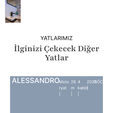
YATLARIMIZ
İlginizi Çekecek Diğer
Yatlar
ALESSANDRO
Moto
26
4
2025
GÖCEK
ryat
m
kabin
|
|
|
|