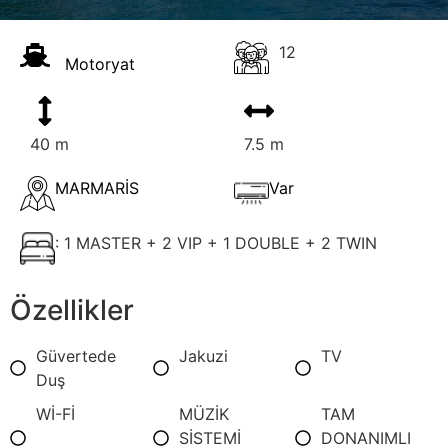
12
Motoryat
40 m
7.5 m
MARMARİS
Var
: 1 MASTER + 2 VIP + 1 DOUBLE + 2 TWIN
Özellikler
Güvertede
Jakuzi
TV
Duş
Wİ-Fİ
MÜZİK
TAM
SİSTEMİ
DONANIMLI