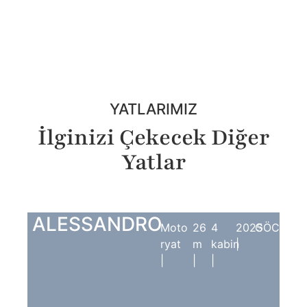
YATLARIMIZ
İlginizi Çekecek Diğer
Yatlar
ALESSANDRO
Moto
26
4
2025
GÖCEK
ryat
m
kabin
|
|
|
|