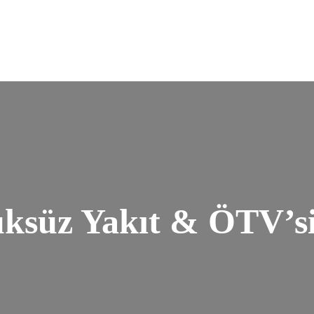
süz Yakıt & ÖTV’si